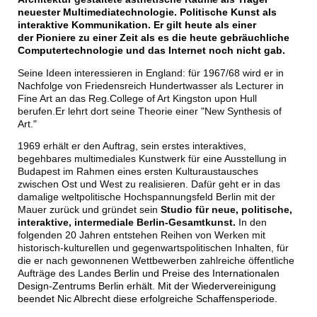
neuester Multimediatechnologie. Politische Kunst als
interaktive Kommunikation. Er
gilt heute als einer
der Pioniere z
u einer Zeit als es die heute gebräuchliche
Computertechnologie und das Internet noch nicht gab.
Seine Ideen interessieren in England: für 1967/68 wird er in
Nachfolge von Friedensreich Hundertwasser als Lecturer in
Fine Art an das Reg.College of Art Kingston upon Hull
berufen.Er lehrt dort seine Theorie einer "New Synthesis of
Art."
1969 erhält er den Auftrag, sein erstes interaktives,
begehbares multimediales Kunstwerk für eine Ausstellung in
Budapest im Rahmen eines ersten Kulturaustausches
zwischen Ost und West zu realisieren. Dafür geht er in das
damalige weltpolitische Hochspannungsfeld Berlin mit der
Mauer zurück und gründet sein
Studio für neue, politische,
interaktive, intermediale Berlin-Gesamtkunst.
In den
folgenden 20 Jahren entstehen Reihen von Werken mit
historisch-kulturellen und gegenwartspolitischen Inhalten, für
die
er nach gewonnenen Wettbewerben zahlreiche öffentliche
Aufträge des Landes
Berlin und Preise des Internationalen
Design-Zentrums Berlin erhält
. Mit der Wiedervereinigung
beendet Nic Albrecht diese erfolgreiche Schaffensperiode.